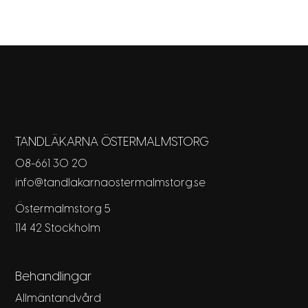
TANDLÄKARNA ÖSTERMALMSTORG
08-661 30 20
info@tandlakarnaostermalmstorg.se
Östermalmstorg 5
114 42 Stockholm
Behandlingar
Allmäntandvård